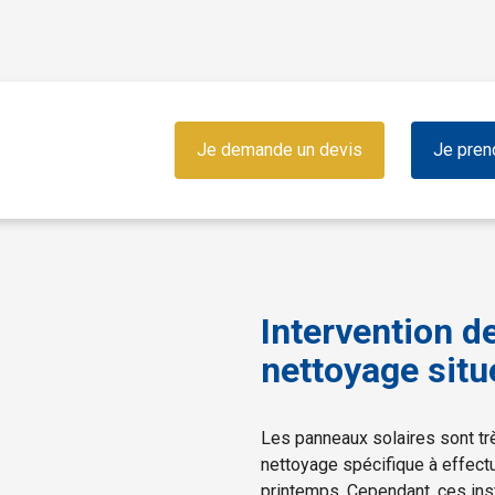
Je demande un devis
Je pren
Intervention d
nettoyage situ
Les panneaux solaires sont trè
nettoyage spécifique à effect
printemps. Cependant, ces ins