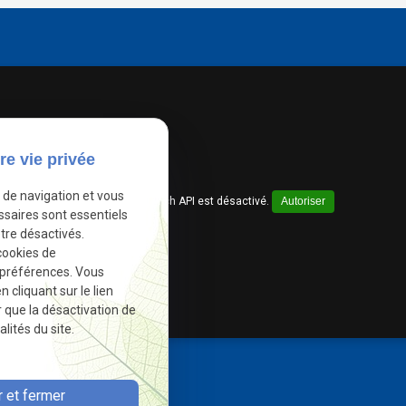
re vie privée
e de navigation et vous
Google Maps Search API est désactivé.
Autoriser
ssaires sont essentiels
tre désactivés.
cookies de
 préférences. Vous
cliquant sur le lien
r que la désactivation de
lités du site.
 et fermer